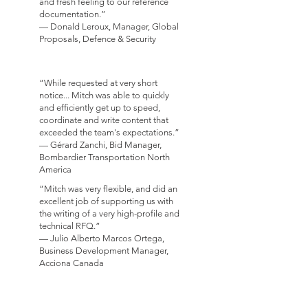
and fresh feeling to our reference
documentation.”
— Donald Leroux, Manager, Global
Proposals, Defence & Security
“While requested at very short
notice... Mitch was able to quickly
and efficiently get up to speed,
coordinate and write content that
exceeded the team's expectations.”
— Gérard Zanchi, Bid Manager,
Bombardier Transportation North
America
“Mitch was very flexible, and did an
excellent job of supporting us with
the writing of a very high-profile and
technical RFQ.”
— Julio Alberto Marcos Ortega,
Business Development Manager,
Acciona Canada